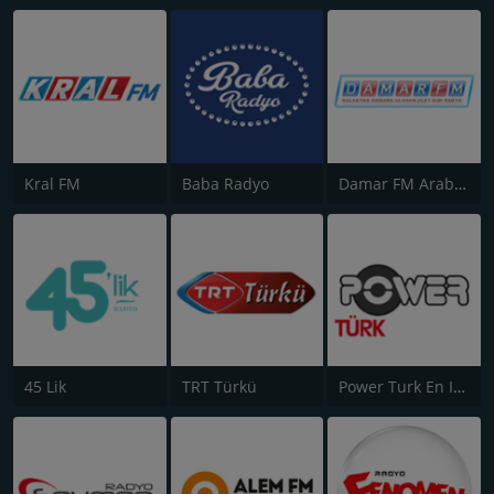
Kral FM
Baba Radyo
Damar FM Arabesk Radyo
45 Lik
TRT Türkü
Power Turk En Iyiler