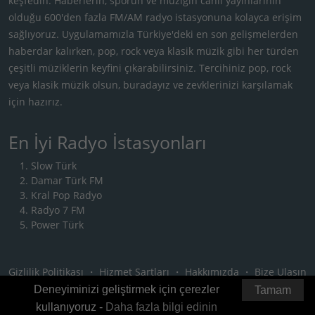
keşfedin. Haberlerin, sporun ve müziğin canlı yayınlarının
olduğu 600'den fazla FM/AM radyo istasyonuna kolayca erişim
sağlıyoruz. Uygulamamızla Türkiye'deki en son gelişmelerden
haberdar kalırken, pop, rock veya klasik müzik gibi her türden
çeşitli müziklerin keyfini çıkarabilirsiniz. Tercihiniz pop, rock
veya klasik müzik olsun, buradayız ve zevklerinizi karşılamak
için hazırız.
En İyi Radyo İstasyonları
Slow Türk
Damar Türk FM
Kral Pop Radyo
Radyo 7 FM
Power Türk
Gizlilik Politikası
・
Hizmet Şartları
・
Hakkımızda
・
Bize Ulaşın
Deneyiminizi geliştirmek için çerezler
Tamam
kullanıyoruz -
Daha fazla bilgi edinin