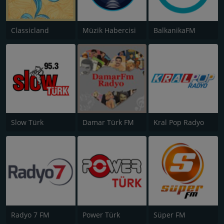
Classicland
Müzik Habercisi
BalkanikaFM
Slow Türk
Damar Türk FM
Kral Pop Radyo
Radyo 7 FM
Power Türk
Süper FM