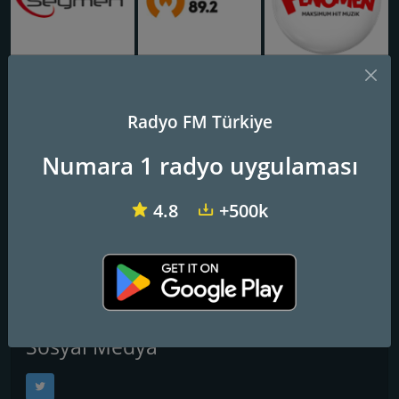
Radyo Seymen
Alem FM
Radyo Fenomen
Radyo FM Türkiye
Kent FM
Numara 1 radyo uygulaması
Frekanslar FM
4.8
+500k
Istanbul
: 87.7 FM
İletişim Bilgileri
Web Sitesi:
http://www.kentfm.com.tr/
Sosyal Medya