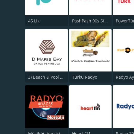
45 Lik
PashPash 90s Station
PowerTür
3) Beach & Pool Bars D-Hotel Maris
Turku Radyo
Radyo Ay
Müzik Habercisi Nostalji
Heart FM
Radyo 7