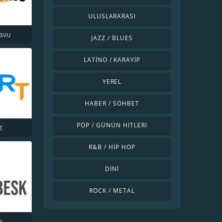
ULUSLARARASI
avu
JAZZ / BLUES
LATINO / KARAYIP
YEREL
HABER / SOHBET
POP / GÜNÜN HITLERI
t
R&B / HIP HOP
DINI
ROCK / METAL
k