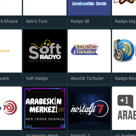
k Efsane
Retro Türk
Radyo 38
Radyo Dej
valık
Soft Radyo
Akustik Türküler
Radyo Res
0
Arabeskin Merkezi FM
Nostalji 7
+1 Arabes