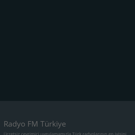
Radyo FM Türkiye
Ücretsiz çevrimiçi uygulamamızla Türk radyolarının en iyisini