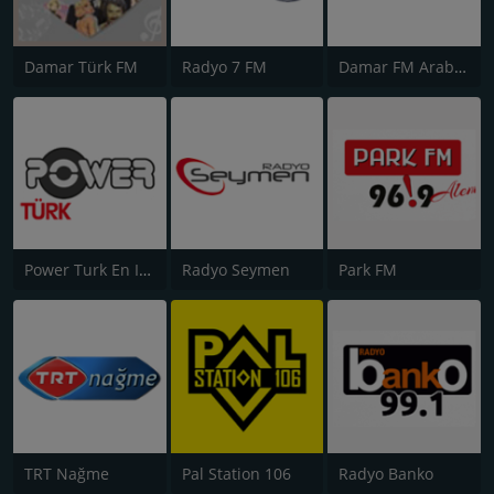
Damar Türk FM
Radyo 7 FM
Damar FM Arabesk Radyo
Power Turk En Iyiler
Radyo Seymen
Park FM
TRT Nağme
Pal Station 106
Radyo Banko