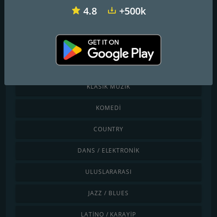
4.8
+500k
Kategoriye göre keşfet
ÇOCUKLAR
CHILLOUT / LOUNGE
KLASIK MÜZIK
KOMEDI
COUNTRY
DANS / ELEKTRONIK
ULUSLARARASI
JAZZ / BLUES
LATINO / KARAYIP