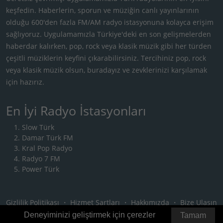
keşfedin. Haberlerin, sporun ve müziğin canlı yayınlarının
olduğu 600'den fazla FM/AM radyo istasyonuna kolayca erişim
sağlıyoruz. Uygulamamızla Türkiye'deki en son gelişmelerden
haberdar kalırken, pop, rock veya klasik müzik gibi her türden
çeşitli müziklerin keyfini çıkarabilirsiniz. Tercihiniz pop, rock
veya klasik müzik olsun, buradayız ve zevklerinizi karşılamak
için hazırız.
En İyi Radyo İstasyonları
Slow Türk
Damar Türk FM
Kral Pop Radyo
Radyo 7 FM
Power Türk
Gizlilik Politikası
・
Hizmet Şartları
・
Hakkımızda
・
Bize Ulaşın
Deneyiminizi geliştirmek için çerezler
Tamam