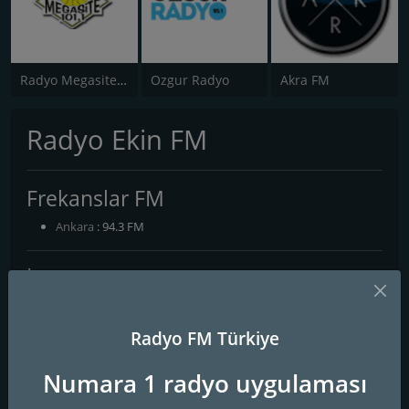
Radyo Megasite 101.1 FM
Ozgur Radyo
Akra FM
Radyo Ekin FM
Frekanslar FM
Ankara
: 94.3 FM
İletişim Bilgileri
Web Sitesi:
http://www.ekinradyo.com/
Radyo FM Türkiye
Sosyal Medya
Numara 1 radyo uygulaması