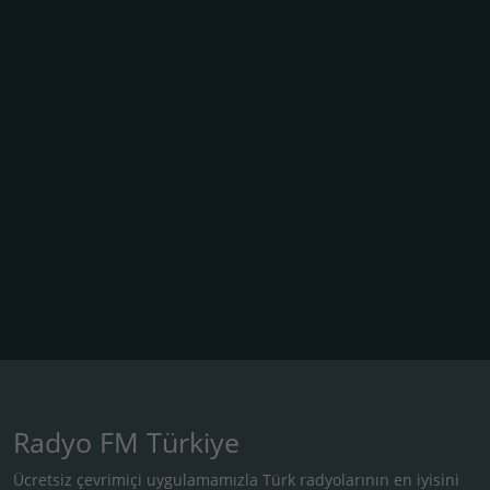
Radyo FM Türkiye
Ücretsiz çevrimiçi uygulamamızla Türk radyolarının en iyisini