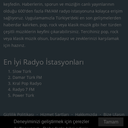
keşfedin. Haberlerin, sporun ve müziğin canlı yayınlarının
olduğu 600'den fazla FM/AM radyo istasyonuna kolayca erişim
sağlıyoruz. Uygulamamızla Türkiye'deki en son gelişmelerden
haberdar kalırken, pop, rock veya klasik müzik gibi her türden
çeşitli müziklerin keyfini çıkarabilirsiniz. Tercihiniz pop, rock
veya klasik müzik olsun, buradayız ve zevklerinizi karşılamak
için hazırız.
En İyi Radyo İstasyonları
Slow Türk
Damar Türk FM
Kral Pop Radyo
Radyo 7 FM
Power Türk
Gizlilik Politikası
・
Hizmet Şartları
・
Hakkımızda
・
Bize Ulaşın
Deneyiminizi geliştirmek için çerezler
Tamam