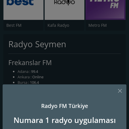
Best FM
Kafa Radyo
Metro FM
Radyo Seymen
Frekanslar FM
Adana
: 99.4
Ankara
: Online
Bursa
: 106.4
Eskişehir
: 100.3
Tüm Frekanslar
Radyo FM Türkiye
İletişim Bilgileri
Numara 1 radyo uygulaması
Web Sitesi:
http://www.radyoseymen.com.tr