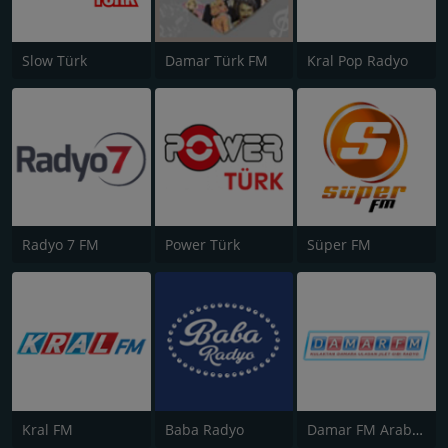
Slow Türk
Damar Türk FM
Kral Pop Radyo
Radyo 7 FM
Power Türk
Süper FM
Kral FM
Baba Radyo
Damar FM Arabesk Radyo