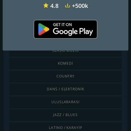
4.8
+500k
Kategoriye göre keşfet
ÇOCUKLAR
CHILLOUT / LOUNGE
KLASIK MÜZIK
KOMEDI
COUNTRY
DANS / ELEKTRONIK
ULUSLARARASI
JAZZ / BLUES
LATINO / KARAYIP