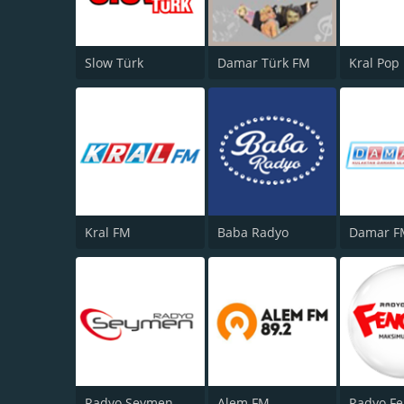
Slow Türk
Damar Türk FM
Kral Pop
Kral FM
Baba Radyo
Radyo Seymen
Alem FM
Radyo F