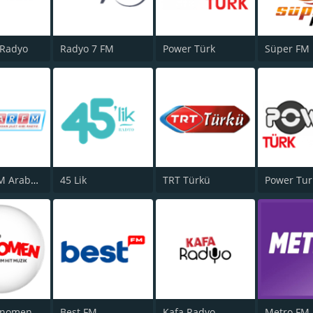
 Radyo
Radyo 7 FM
Power Türk
Süper FM
Damar FM Arabesk Radyo
45 Lik
TRT Türkü
enomen
Best FM
Kafa Radyo
Metro FM