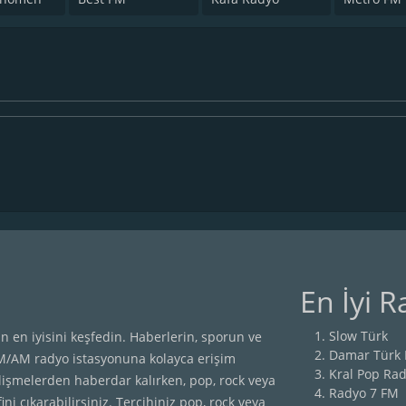
En İyi R
Slow Türk
n en iyisini keşfedin. Haberlerin, sporun ve
Damar Türk
FM/AM radyo istasyonuna kolayca erişim
Kral Pop Ra
lişmelerden haberdar kalırken, pop, rock veya
Radyo 7 FM
ini çıkarabilirsiniz. Tercihiniz pop, rock veya