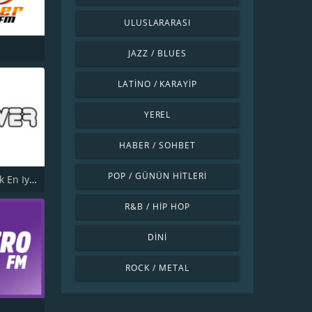
ULUSLARARASI
JAZZ / BLUES
LATINO / KARAYIP
YEREL
HABER / SOHBET
POP / GÜNÜN HITLERI
Power Turk En Iyiler
R&B / HIP HOP
DINI
ROCK / METAL