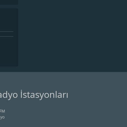
adyo İstasyonları
 FM
dyo