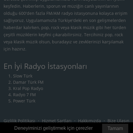
keşfedin. Haberlerin, sporun ve müziğin canlı yayınlarının
olduğu 600'den fazla FM/AM radyo istasyonuna kolayca erişim
sağlıyoruz. Uygulamamızla Türkiye'deki en son gelişmelerden
haberdar kalırken, pop, rock veya klasik müzik gibi her türden
çeşitli müziklerin keyfini çıkarabilirsiniz. Tercihiniz pop, rock
veya klasik müzik olsun, buradayız ve zevklerinizi karşılamak
için hazırız.
En İyi Radyo İstasyonları
Slow Türk
Damar Türk FM
Kral Pop Radyo
Radyo 7 FM
Power Türk
Gizlilik Politikası
・
Hizmet Şartları
・
Hakkımızda
・
Bize Ulaşın
Deneyiminizi geliştirmek için çerezler
Tamam