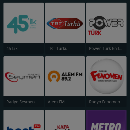
45 Lik
TRT Türkü
Power Turk En Iyiler
Radyo Seymen
Alem FM
Radyo Fenomen