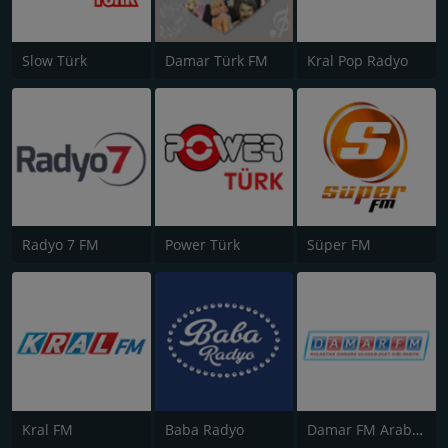
Slow Türk
Damar Türk FM
Kral Pop Radyo
Radyo 7 FM
Power Türk
Süper FM
Kral FM
Baba Radyo
Damar FM Arabesk Radyo