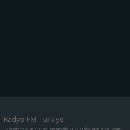
Radyo FM Türkiye
Ücretsiz çevrimiçi uygulamamızla Türk radyolarının en iyisini