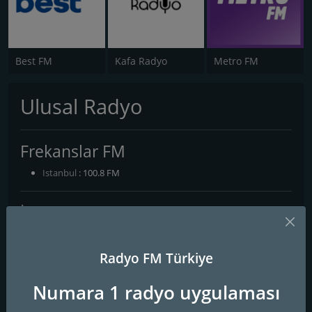
Best FM
Kafa Radyo
Metro FM
Ulusal Radyo
Frekanslar FM
Istanbul
: 100.8 FM
İletişim Bilgileri
Web Sitesi:
http://ulusalradyo.com/
Radyo FM Türkiye
Sosyal Medya
Numara 1 radyo uygulaması